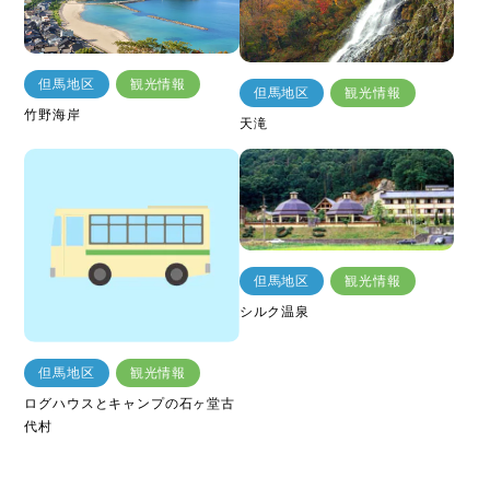
但馬地区
観光情報
但馬地区
観光情報
竹野海岸
天滝
但馬地区
観光情報
シルク温泉
但馬地区
観光情報
ログハウスとキャンプの石ヶ堂古
代村