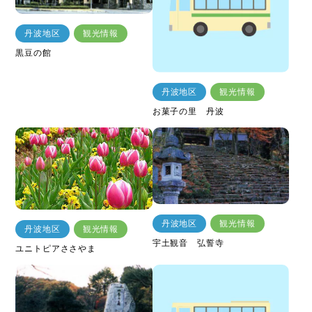
丹波地区
観光情報
黒豆の館
丹波地区
観光情報
お菓子の里 丹波
丹波地区
観光情報
丹波地区
観光情報
宇土観音 弘誓寺
ユニトピアささやま