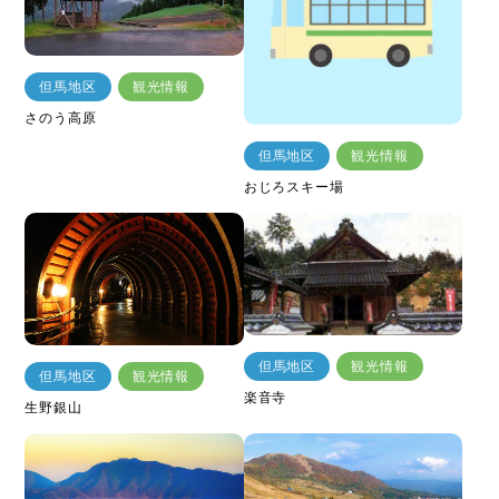
但馬地区
観光情報
さのう高原
但馬地区
観光情報
おじろスキー場
但馬地区
観光情報
但馬地区
観光情報
楽音寺
生野銀山