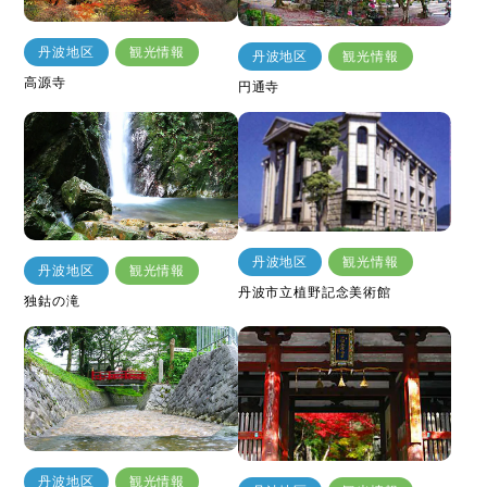
丹波地区
観光情報
丹波地区
観光情報
高源寺
円通寺
丹波地区
観光情報
丹波地区
観光情報
丹波市立植野記念美術館
独鈷の滝
丹波地区
観光情報