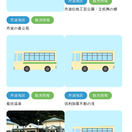
丹波地区
観光情報
丹波伝統工芸公園・立杭陶の郷
丹波地区
観光情報
丹波の森公苑
丹波地区
観光情報
丹波地区
観光情報
籠坊温泉
倶利加羅不動の滝