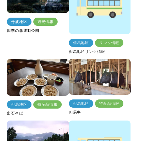
丹波地区
観光情報
四季の森運動公園
但馬地区
リンク情報
但馬地区リンク情報
但馬地区
特産品情報
但馬地区
特産品情報
但馬牛
出石そば