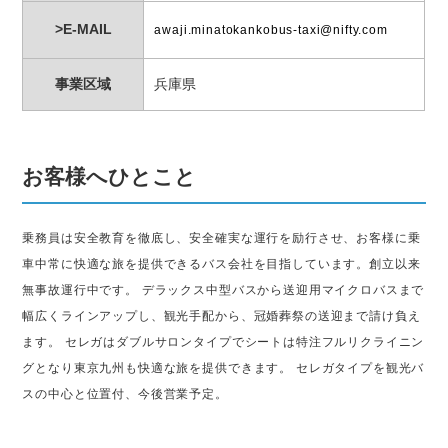
>E-MAIL
awaji.minatokankobus-taxi@nifty.com
事業区域
兵庫県
お客様へひとこと
乗務員は安全教育を徹底し、安全確実な運行を励行させ、お客様に乗
車中常に快適な旅を提供できるバス会社を目指しています。創立以来
無事故運行中です。 デラックス中型バスから送迎用マイクロバスまで
幅広くラインアップし、観光手配から、冠婚葬祭の送迎まで請け負え
ます。 セレガはダブルサロンタイプでシートは特注フルリクライニン
グとなり東京九州も快適な旅を提供できます。 セレガタイプを観光バ
スの中心と位置付、今後営業予定。