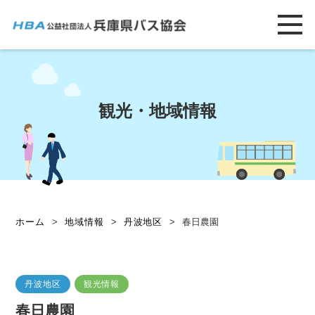
観光・地域情報
ホーム
>
地域情報
>
丹波地区
>
春日農園
丹波地区
観光情報
春日農園